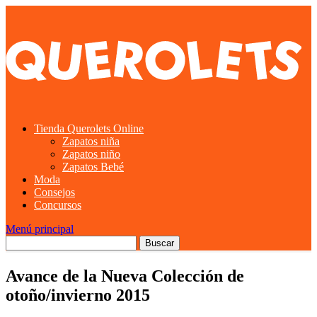
Tienda Querolets Online
Zapatos niña
Zapatos niño
Zapatos Bebé
Moda
Consejos
Concursos
Menú principal
Avance de la Nueva Colección de
otoño/invierno 2015