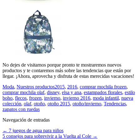
No dejes de visitarnos porque pronto te mostraremos nuevos
productos y te contaremos más sobre las tendencias que están por
llegar. ¡Ahora, aprovecha y disfruta de estas merecidas vacaciones!
Moda
,
Nuestros productos
2015
,
2016
,
comprar mochila frozen
,
comprar mochila olaf
,
disney
,
elsa y ana
,
estampados florales
,
estilo
boho
,
flecos
,
frozen
,
invierno
,
invierno 2016
,
moda infantil
,
nueva
colección
,
olaf
,
otoño
,
otoño 2015
,
otoño/invierno
,
Tendencias
,
zapatos con ruedas
Navegación de entradas
←
7 juegos de agua para niños
5 consejos para sobrevivir a la Vuelta al Cole
→