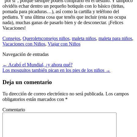
“por si”, porque siempre podéis comprarlo en el destino. Y tampoco
olvidéis echar dentro un pequeño botiquín con lo básico (tiritas,
pomada para picaduras…), así como la cartilla y teléfono del
pediatra. Y una última cosa que tenéis que incluir (esta no ocupa
nada), muchas ganas de pasarlo bien y de desconectar. ¡Felices
Vacaciones!
Consejos
,
Querolets
consejos niños
,
maleta niños
,
maleta para niños
,
Vacaciones con Niños
,
Viajar con Niños
Navegación de entradas
←
Acabó el Mundial, ¿y ahora qué?
Los mosquitos también pican en los pies de los niños
→
Deja un comentario
Tu dirección de correo electrónico no será publicada.
Los campos
obligatorios están marcados con
*
Comentario