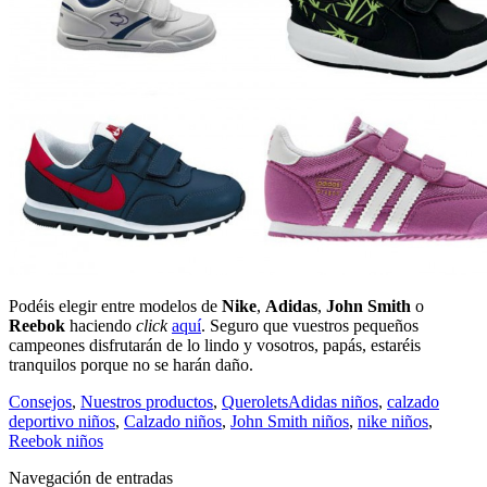
Podéis elegir entre modelos de
Nike
,
Adidas
,
John Smith
o
Reebok
haciendo
click
aquí
. Seguro que vuestros pequeños
campeones disfrutarán de lo lindo y vosotros, papás, estaréis
tranquilos porque no se harán daño.
Consejos
,
Nuestros productos
,
Querolets
Adidas niños
,
calzado
deportivo niños
,
Calzado niños
,
John Smith niños
,
nike niños
,
Reebok niños
Navegación de entradas