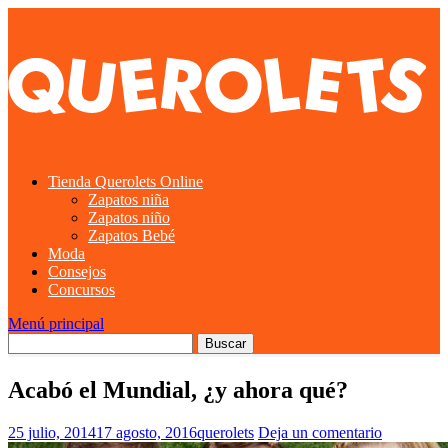
Tienda Querolets Online
Zapatos niña
Zapatos niño
Zapatos Bebé
Moda
Consejos
Concursos
Menú principal
Acabó el Mundial, ¿y ahora qué?
25 julio, 2014
17 agosto, 2016
querolets
Deja un comentario