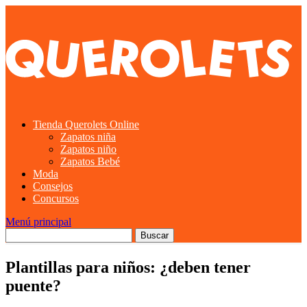
Tienda Querolets Online
Zapatos niña
Zapatos niño
Zapatos Bebé
Moda
Consejos
Concursos
Menú principal
Plantillas para niños: ¿deben tener
puente?