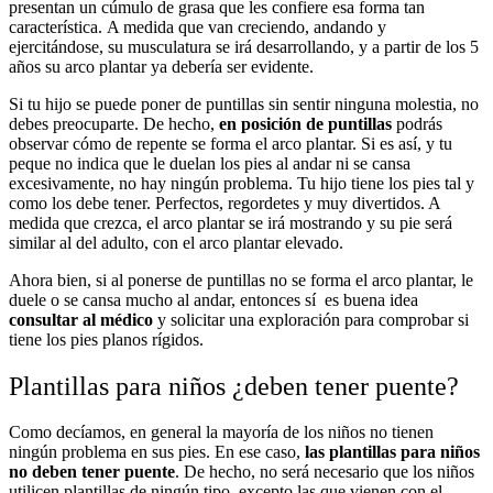
presentan un cúmulo de grasa que les confiere esa forma tan
característica.
A medida que van creciendo, andando y
ejercitándose, su musculatura se irá desarrollando, y a partir de los 5
años su arco plantar ya debería ser evidente.
Si tu hijo se puede poner de puntillas sin sentir ninguna molestia, no
debes preocuparte. De hecho,
en posición de puntillas
podrás
observar cómo de repente se forma el arco plantar. Si es así, y tu
peque no indica que le duelan los pies al andar ni se cansa
excesivamente, no hay ningún problema. Tu hijo tiene los pies tal y
como los debe tener. Perfectos, regordetes y muy divertidos. A
medida que crezca, el arco plantar se irá mostrando y su pie será
similar al del adulto, con el arco plantar elevado.
Ahora bien, si al ponerse de puntillas no se forma el arco plantar, le
duele o se cansa mucho al andar, entonces sí es buena idea
consultar al médico
y solicitar una exploración para comprobar si
tiene los pies planos rígidos.
Plantillas para niños ¿deben tener puente?
Como decíamos, en general la mayoría de los niños no tienen
ningún problema en sus pies. En ese caso,
las plantillas para niños
no deben tener puente
. De hecho, no será necesario que los niños
utilicen plantillas de ningún tipo, excepto las que vienen con el