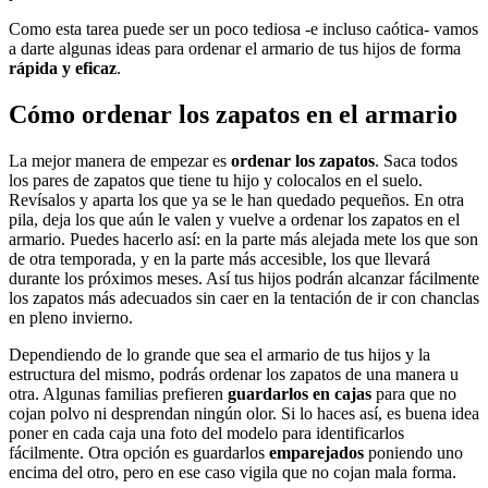
Como esta tarea puede ser un poco tediosa -e incluso caótica- vamos
a darte algunas ideas para ordenar el armario de tus hijos de forma
rápida y eficaz
.
Cómo ordenar los zapatos en el armario
La mejor manera de empezar es
ordenar los zapatos
. Saca todos
los pares de zapatos que tiene tu hijo y colocalos en el suelo.
Revísalos y aparta los que ya se le han quedado pequeños. En otra
pila, deja los que aún le valen y vuelve a ordenar los zapatos en el
armario. Puedes hacerlo así: en la parte más alejada mete los que son
de otra temporada, y en la parte más accesible, los que llevará
durante los próximos meses. Así tus hijos podrán alcanzar fácilmente
los zapatos más adecuados sin caer en la tentación de ir con chanclas
en pleno invierno.
Dependiendo de lo grande que sea el armario de tus hijos y la
estructura del mismo, podrás ordenar los zapatos de una manera u
otra. Algunas familias prefieren
guardarlos en cajas
para que no
cojan polvo ni desprendan ningún olor. Si lo haces así, es buena idea
poner en cada caja una foto del modelo para identificarlos
fácilmente. Otra opción es guardarlos
emparejados
poniendo uno
encima del otro, pero en ese caso vigila que no cojan mala forma.