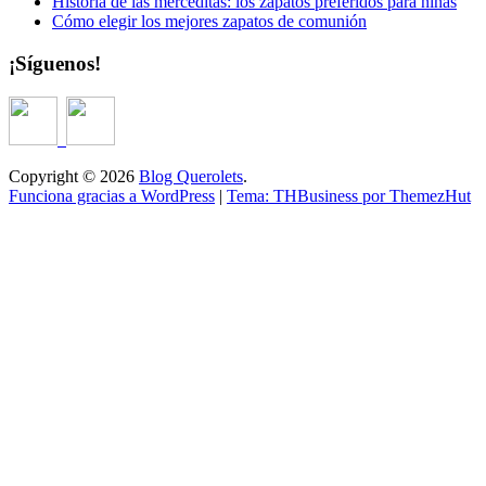
Historia de las merceditas: los zapatos preferidos para niñas
Cómo elegir los mejores zapatos de comunión
¡Síguenos!
Copyright © 2026
Blog Querolets
.
Funciona gracias a WordPress
|
Tema: THBusiness por ThemezHut