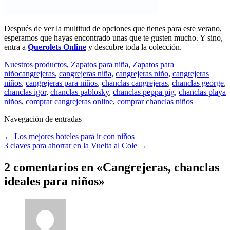
Después de ver la multitud de opciones que tienes para este verano,
esperamos que hayas encontrado unas que te gusten mucho. Y sino,
entra a
Querolets Online
y descubre toda la colección.
Nuestros productos
,
Zapatos para niña
,
Zapatos para
niño
cangrejeras
,
cangrejeras niña
,
cangrejeras niño
,
cangrejeras
niños
,
cangrejeras para niños
,
chanclas cangrejeras
,
chanclas george
,
chanclas igor
,
chanclas pablosky
,
chanclas peppa pig
,
chanclas playa
niños
,
comprar cangrejeras online
,
comprar chanclas niños
Navegación de entradas
←
Los mejores hoteles para ir con niños
3 claves para ahorrar en la Vuelta al Cole
→
2 comentarios en «
Cangrejeras, chanclas
ideales para niños
»