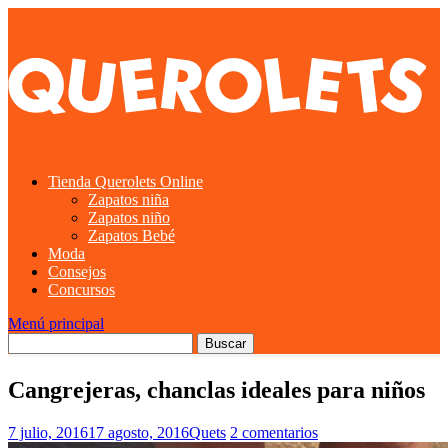
Tienda Querolets Online
Zapatos niña
Zapatos niño
Zapatos Bebé
Moda
Consejos
Concursos
Menú principal
Cangrejeras, chanclas ideales para niños
7 julio, 2016
17 agosto, 2016
Quets
2 comentarios