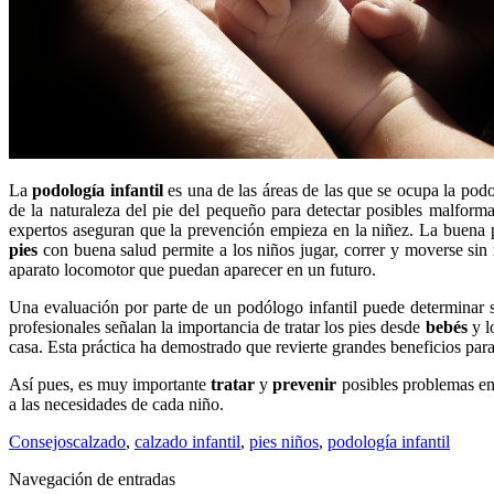
La
podología infantil
es una de las áreas de las que se ocupa la podol
de la naturaleza del pie del pequeño para detectar posibles malform
expertos aseguran que la prevención empieza en la niñez. La buena p
pies
con buena salud permite a los niños jugar, correr y moverse sin 
aparato locomotor que puedan aparecer en un futuro.
Una evaluación por parte de un podólogo infantil puede determinar s
profesionales señalan la importancia de tratar los pies desde
bebés
y l
casa. Esta práctica ha demostrado que revierte grandes beneficios para
Así pues, es muy importante
tratar
y
prevenir
posibles problemas en
a las necesidades de cada niño.
Consejos
calzado
,
calzado infantil
,
pies niños
,
podología infantil
Navegación de entradas