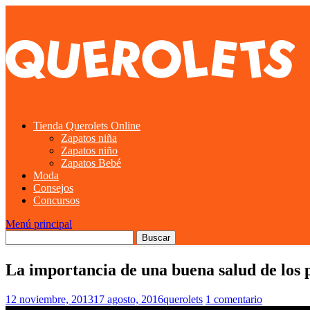
Tienda Querolets Online
Zapatos niña
Zapatos niño
Zapatos Bebé
Moda
Consejos
Concursos
Menú principal
La importancia de una buena salud de los p
12 noviembre, 2013
17 agosto, 2016
querolets
1 comentario