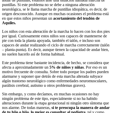
andar de puntillas, estamos ante una situación llamada marcha de
puntillas. Si este problema no se debe a ninguna alteración
neurológica, se le llama marcha de puntillas idiopática, es decir, de
origen desconocido. Aunque en muchas ocasiones el problema está
en que estos niños presentan un
acortamiento del tendón de
Aquiles.
Los niños con esta alteración de la marcha lo hacen con los dos pies
por igual. Curiosamente estos niños son capaces de mantenerse de
pie con toda la planta apoyada, también el talón, e incluso son
capaces de andar realizando el ciclo de marcha correctamente (talón
– planta-punta). Es decir, aunque tienen la capacidad de andar bien,
no suelen hacerlo así de forma habitual.
Este problema tiene bastante incidencia, de hecho, se considera que
afecta a aproximadamente un
5% de niños y niñas
. Por eso es un
motivo frecuente de consulta. Sobre todo porque los padres pueden
alarmarse y suponer que detrás de esta marcha alterada subyace
algún trastorno neurológico como enfermedades neuromusculares,
parálisis cerebral, autismo u otros problemas graves).
Sin embargo, y como decíamos, en muchas ocasiones no hay
ningún problema de este tipo, especialmente si no ha habido
alteraciones durante la etapa gestacional ni ningún otro síntoma que
nos alarme. De todas maneras,
si te preocupa la manera de andar
de tu hijo o hija, lo mejor es consultar al pediatra
, tal y como