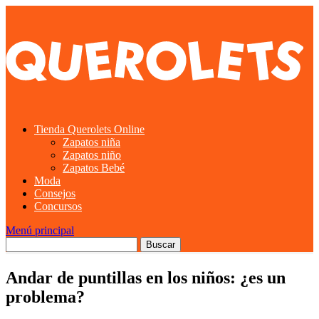
Tienda Querolets Online
Zapatos niña
Zapatos niño
Zapatos Bebé
Moda
Consejos
Concursos
Menú principal
Andar de puntillas en los niños: ¿es un
problema?