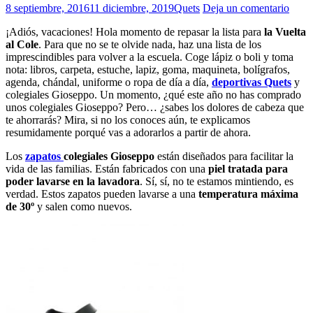
8 septiembre, 2016
11 diciembre, 2019
Quets
Deja un comentario
¡Adiós, vacaciones! Hola momento de repasar la lista para
la Vuelta
al Cole
. Para que no se te olvide nada, haz una lista de los
imprescindibles para volver a la escuela. Coge lápiz o boli y toma
nota: libros, carpeta, estuche, lapiz, goma, maquineta, bolígrafos,
agenda, chándal, uniforme o ropa de día a día,
deportivas Quets
y
colegiales Gioseppo. Un momento, ¿qué este año no has comprado
unos colegiales Gioseppo? Pero… ¿sabes los dolores de cabeza que
te ahorrarás? Mira, si no los conoces aún, te explicamos
resumidamente porqué vas a adorarlos a partir de ahora.
Los
zapatos
colegiales Gioseppo
están diseñados para facilitar la
vida de las familias. Están fabricados con una
piel tratada para
poder lavarse en la lavadora
. Sí, sí, no te estamos mintiendo, es
verdad. Estos zapatos pueden lavarse a una
temperatura máxima
de 30º
y salen como nuevos.