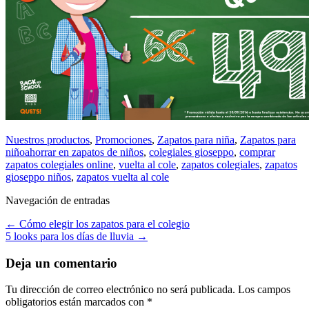
Nuestros productos
,
Promociones
,
Zapatos para niña
,
Zapatos para
niño
ahorrar en zapatos de niños
,
colegiales gioseppo
,
comprar
zapatos colegiales online
,
vuelta al cole
,
zapatos colegiales
,
zapatos
gioseppo niños
,
zapatos vuelta al cole
Navegación de entradas
←
Cómo elegir los zapatos para el colegio
5 looks para los días de lluvia
→
Deja un comentario
Tu dirección de correo electrónico no será publicada.
Los campos
obligatorios están marcados con
*