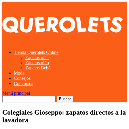
Tienda Querolets Online
Zapatos niña
Zapatos niño
Zapatos Bebé
Moda
Consejos
Concursos
Menú principal
Colegiales Gioseppo: zapatos directos a la
lavadora