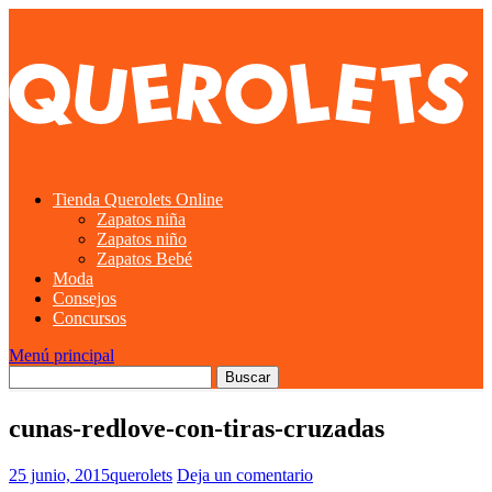
Tienda Querolets Online
Zapatos niña
Zapatos niño
Zapatos Bebé
Moda
Consejos
Concursos
Menú principal
cunas-redlove-con-tiras-cruzadas
25 junio, 2015
querolets
Deja un comentario